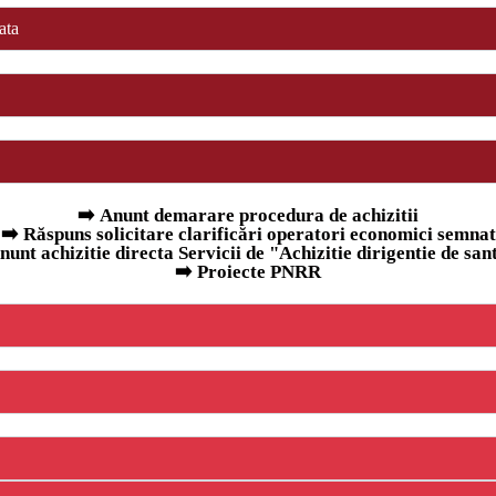
ata
➡️ Anunt demarare procedura de achizitii
➡️ Răspuns solicitare clarificări operatori economici semnat
nunt achizitie directa Servicii de "Achizitie dirigentie de san
➡️ Proiecte PNRR