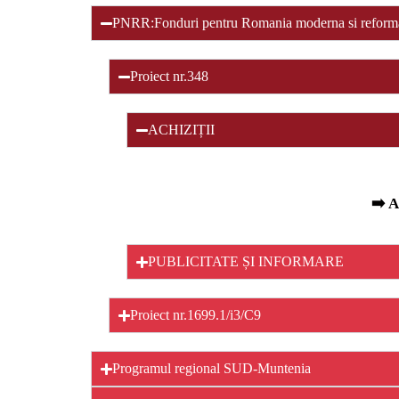
PNRR:Fonduri pentru Romania moderna si reform
Proiect nr.348
ACHIZIȚII
➡️ A
PUBLICITATE ȘI INFORMARE
Proiect nr.1699.1/i3/C9
Programul regional SUD-Muntenia