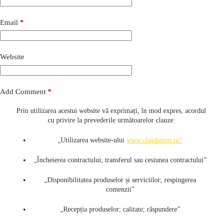
Email
*
Website
Add Comment
*
Prin utilizarea acestui website vă exprimați, în mod expres, acordul
cu privire la prevederile următoarelor clauze:
„Utilizarea website-ului
www.classbeton.ro”
„Încheierea contractului; transferul sau cesiunea contractului”
„Disponibilitatea produselor și serviciilor; respingerea
comenzii”
Save my name, email and website in this browser for the
next time I comment.
„Recepția produselor; calitate; răspundere”
Accept
Privacy Policy
*