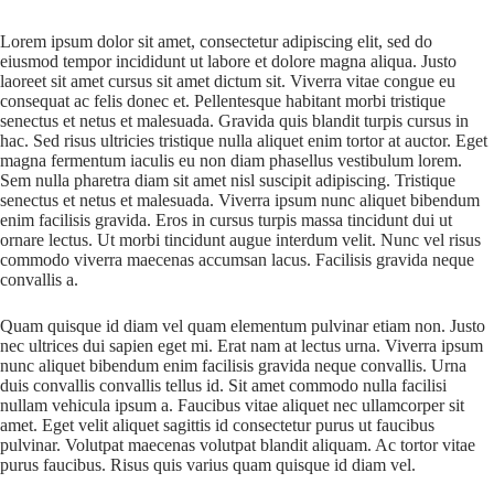
Lorem ipsum dolor sit amet, consectetur adipiscing elit, sed do
eiusmod tempor incididunt ut labore et dolore magna aliqua. Justo
laoreet sit amet cursus sit amet dictum sit. Viverra vitae congue eu
consequat ac felis donec et. Pellentesque habitant morbi tristique
senectus et netus et malesuada. Gravida quis blandit turpis cursus in
hac. Sed risus ultricies tristique nulla aliquet enim tortor at auctor. Eget
magna fermentum iaculis eu non diam phasellus vestibulum lorem.
Sem nulla pharetra diam sit amet nisl suscipit adipiscing. Tristique
senectus et netus et malesuada. Viverra ipsum nunc aliquet bibendum
enim facilisis gravida. Eros in cursus turpis massa tincidunt dui ut
ornare lectus. Ut morbi tincidunt augue interdum velit. Nunc vel risus
commodo viverra maecenas accumsan lacus. Facilisis gravida neque
convallis a.
Quam quisque id diam vel quam elementum pulvinar etiam non. Justo
nec ultrices dui sapien eget mi. Erat nam at lectus urna. Viverra ipsum
nunc aliquet bibendum enim facilisis gravida neque convallis. Urna
duis convallis convallis tellus id. Sit amet commodo nulla facilisi
nullam vehicula ipsum a. Faucibus vitae aliquet nec ullamcorper sit
amet. Eget velit aliquet sagittis id consectetur purus ut faucibus
pulvinar. Volutpat maecenas volutpat blandit aliquam. Ac tortor vitae
purus faucibus. Risus quis varius quam quisque id diam vel.