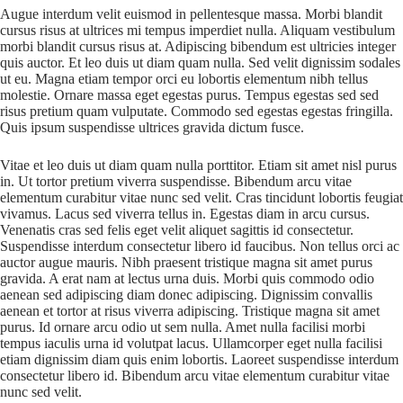
Augue interdum velit euismod in pellentesque massa. Morbi blandit
cursus risus at ultrices mi tempus imperdiet nulla. Aliquam vestibulum
morbi blandit cursus risus at. Adipiscing bibendum est ultricies integer
quis auctor. Et leo duis ut diam quam nulla. Sed velit dignissim sodales
ut eu. Magna etiam tempor orci eu lobortis elementum nibh tellus
molestie. Ornare massa eget egestas purus. Tempus egestas sed sed
risus pretium quam vulputate. Commodo sed egestas egestas fringilla.
Quis ipsum suspendisse ultrices gravida dictum fusce.
Vitae et leo duis ut diam quam nulla porttitor. Etiam sit amet nisl purus
in. Ut tortor pretium viverra suspendisse. Bibendum arcu vitae
elementum curabitur vitae nunc sed velit. Cras tincidunt lobortis feugiat
vivamus. Lacus sed viverra tellus in. Egestas diam in arcu cursus.
Venenatis cras sed felis eget velit aliquet sagittis id consectetur.
Suspendisse interdum consectetur libero id faucibus. Non tellus orci ac
auctor augue mauris. Nibh praesent tristique magna sit amet purus
gravida. A erat nam at lectus urna duis. Morbi quis commodo odio
aenean sed adipiscing diam donec adipiscing. Dignissim convallis
aenean et tortor at risus viverra adipiscing. Tristique magna sit amet
purus. Id ornare arcu odio ut sem nulla. Amet nulla facilisi morbi
tempus iaculis urna id volutpat lacus. Ullamcorper eget nulla facilisi
etiam dignissim diam quis enim lobortis. Laoreet suspendisse interdum
consectetur libero id. Bibendum arcu vitae elementum curabitur vitae
nunc sed velit.